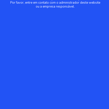
Por favor, entre em contato com o administrador deste website
ou a empresa responsável.