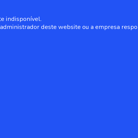
e indisponível.
o administrador deste website ou a empresa respo