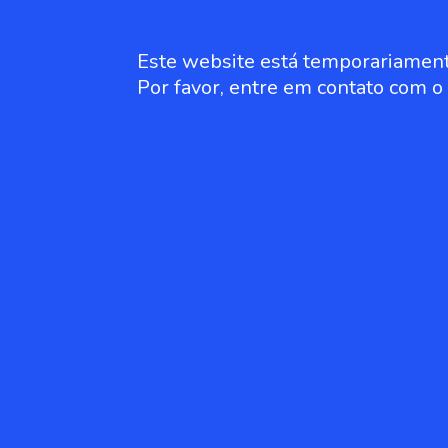
Este website está temporariament
Por favor, entre em contato com 