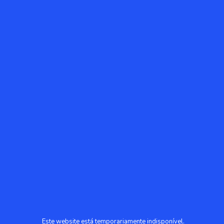
Este website está temporariamente indisponível.