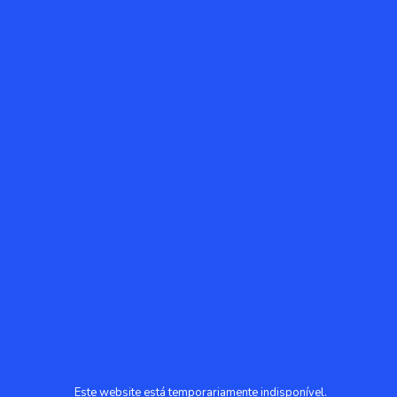
Este website está temporariamente indisponível.