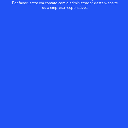
Por favor, entre em contato com o administrador deste website
ou a empresa responsável.