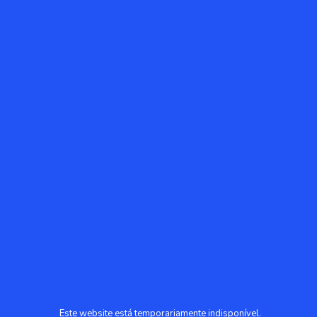
Este website está temporariamente indisponível.