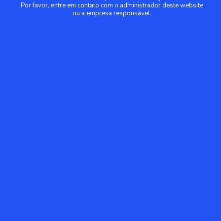
Por favor, entre em contato com o administrador deste website
ou a empresa responsável.