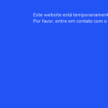
Este website está temporariament
Por favor, entre em contato com 